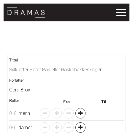
Søkeresultat
Tittel
Forfatter
Roller
Fra
Til
0
-
0
menn
0
-
0
damer