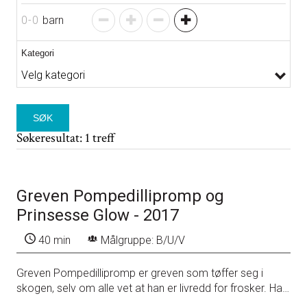
0
-
0
barn
Kategori
SØK
Søkeresultat: 1 treff
Greven Pompedillipromp og
Prinsesse Glow - 2017
40 min
Målgruppe: B/U/V
Greven Pompedillipromp er greven som tøffer seg i
skogen, selv om alle vet at han er livredd for frosker. Han
vil rive ned eventyrskogen og bygge både hamam,