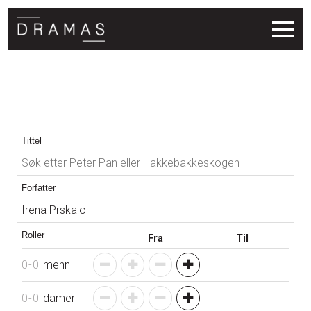
Søkeresultat
Tittel
Forfatter
Roller
Fra
Til
0
-
0
menn
0
-
0
damer