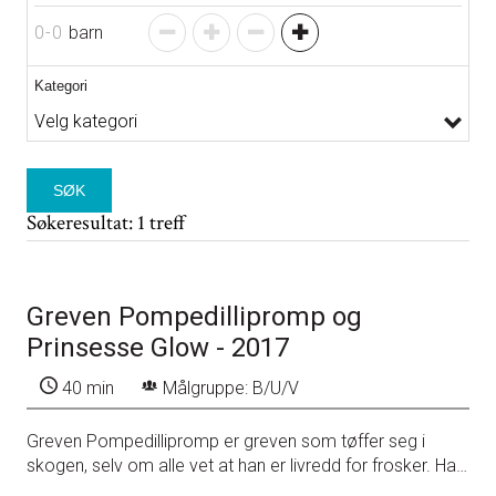
0
-
0
barn
Kategori
SØK
Søkeresultat: 1 treff
Greven Pompedillipromp og
Prinsesse Glow - 2017
40 min
Målgruppe: B/U/V
Greven Pompedillipromp er greven som tøffer seg i
skogen, selv om alle vet at han er livredd for frosker. Han
vil rive ned eventyrskogen og bygge både hamam,