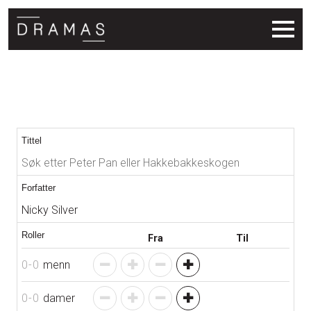
Søkeresultat
Tittel
Forfatter
Roller
Fra
Til
0
-
0
menn
0
-
0
damer