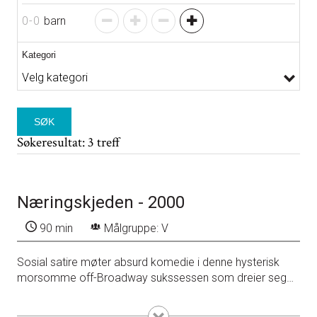
0
-
0
barn
Kategori
SØK
Søkeresultat: 3 treff
Næringskjeden - 2000
90 min
Målgruppe: V
Sosial satire møter absurd komedie i denne hysterisk
morsomme off-Broadway sukssessen som dreier seg
om livet til en anorektisk poet, hennes innesluttede
ektemann en “deilig” mannlig modell, hans “junk food”-
Detaljer