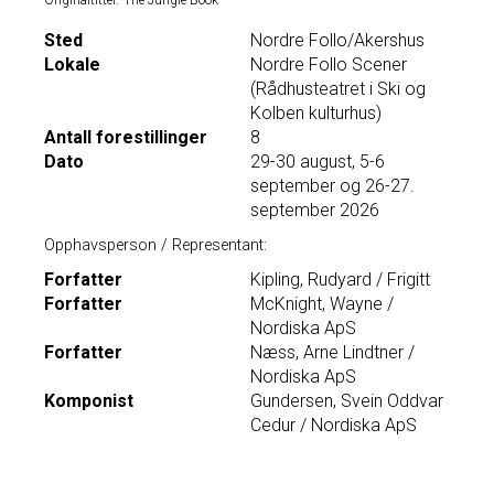
Originaltittel:
The Jungle Book
Sted
Nordre Follo/Akershus
Lokale
Nordre Follo Scener
(Rådhusteatret i Ski og
Kolben kulturhus)
Antall forestillinger
8
Dato
29-30 august, 5-6
september og 26-27.
september 2026
Opphavsperson / Representant:
Forfatter
Kipling, Rudyard / Frigitt
Forfatter
McKnight, Wayne /
Nordiska ApS
Forfatter
Næss, Arne Lindtner /
Nordiska ApS
Komponist
Gundersen, Svein Oddvar
Cedur / Nordiska ApS