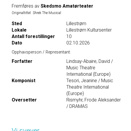
Fremføres av
Skedsmo Amatørteater
Originaltittel:
Shrek The Musical
Sted
Lillestrøm
Lokale
Lillestrøm Kultursenter
Antall forestillinger
10
Dato
02.10.2026
Opphavsperson / Representant:
Forfatter
Lindsay-Abaire, David /
Music Theatre
International (Europe)
Komponist
Tesori, Jeanine / Music
Theatre International
(Europe)
Oversetter
Rismyhr, Frode Aleksander
/ DRAMAS
Vi svever