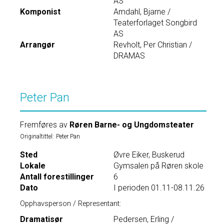
AS
Komponist
Amdahl, Bjarne /
Teaterforlaget Songbird
AS
Arrangør
Revholt, Per Christian /
DRAMAS
Peter Pan
Fremføres av
Røren Barne- og Ungdomsteater
Originaltittel:
Peter Pan
Sted
Øvre Eiker, Buskerud
Lokale
Gymsalen på Røren skole
Antall forestillinger
6
Dato
I perioden 01.11-08.11.26
Opphavsperson / Representant:
Dramatisør
Pedersen, Erling /