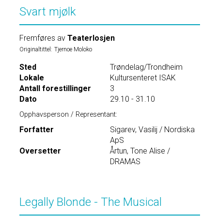
Svart mjølk
Fremføres av
Teaterlosjen
Originaltittel:
Tjernoe Moloko
Sted
Trøndelag/Trondheim
Lokale
Kultursenteret ISAK
Antall forestillinger
3
Dato
29.10 - 31.10
Opphavsperson / Representant:
Forfatter
Sigarev, Vasilij / Nordiska
ApS
Oversetter
Årtun, Tone Alise /
DRAMAS
Legally Blonde - The Musical