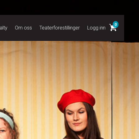
0
alty
Om oss
Teaterforestillinger
Logg inn