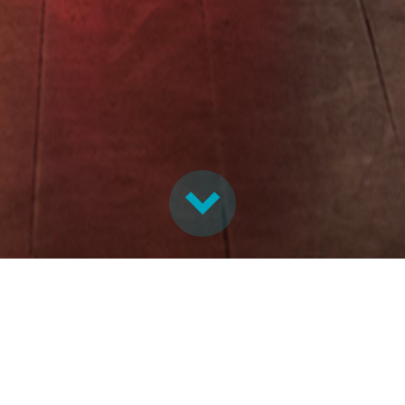
idling og rettighetsklarering for norsk am
as har flere enn 3000 manus tilgjengelig for amatørteatre og a
feltet ovenfor kan du søke for å finne manus som passer for gru