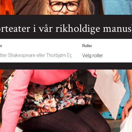
rteater i vår rikholdige manu
er
Roller
Velg roller