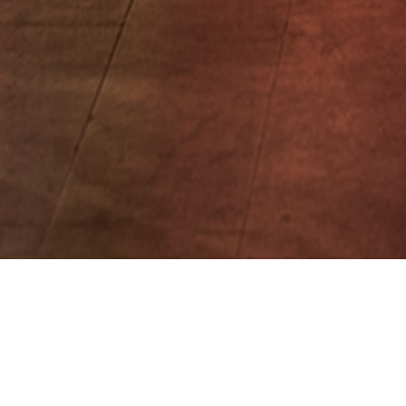
Manusform
Dram
I søke