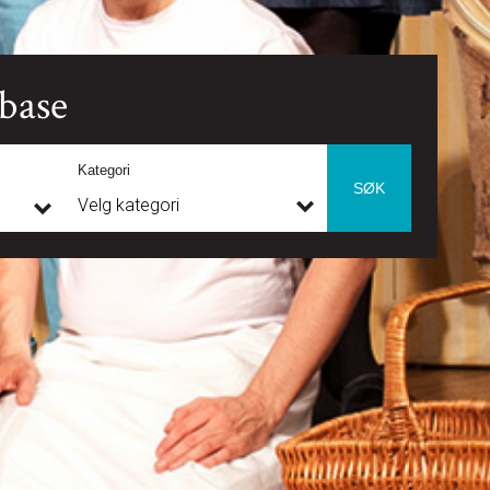
sbase
Kategori
SØK