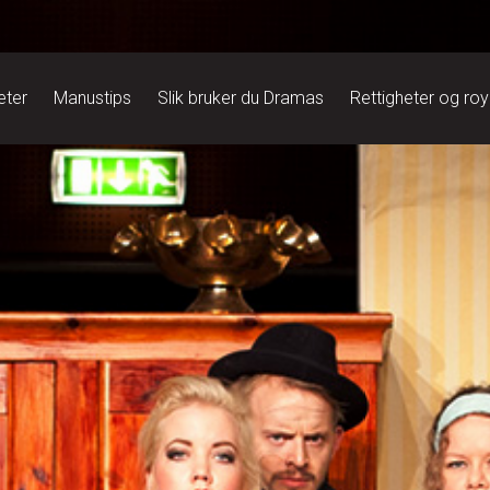
eter
Manustips
Slik bruker du Dramas
Rettigheter og roy