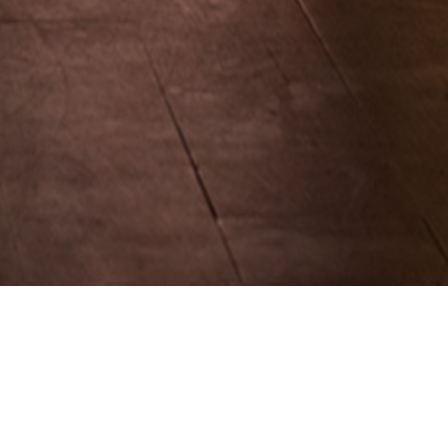
atørteater
ndre.
ppa di.