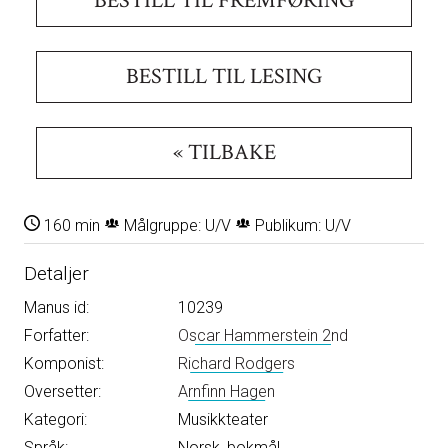
BESTILL TIL FREMFØRING
BESTILL TIL LESING
« TILBAKE
160 min
Målgruppe: U/V
Publikum: U/V
Detaljer
Manus id:
10239
Forfatter:
Oscar Hammerstein 2nd
Komponist:
Richard Rodgers
Oversetter:
Arnfinn Hagen
Kategori:
Musikkteater
Språk:
Norsk, bokmål