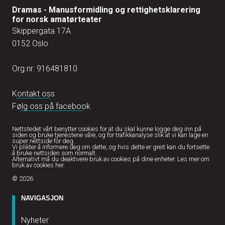
Dramas - Manusformidling og rettighetsklarering
for norsk amatørteater
Skippergata 17A
0152 Oslo
Org.nr: 916481810
Kontakt oss
Følg oss på facebook
Nettstedet vårt benytter cookies for at du skal kunne logge deg inn på
siden og bruke tjenestene våre, og for trafikkanalyse slik at vi kan lage en
super nettside for deg.
Vi plikter å informere deg om dette, og hvis dette er greit kan du fortsette
å bruke nettsiden som normalt.
Alternativt må du deaktivere bruk av cookies på dine enheter.
Les mer om
bruk av cookies her.
© 2026
NAVIGASJON
Nyheter