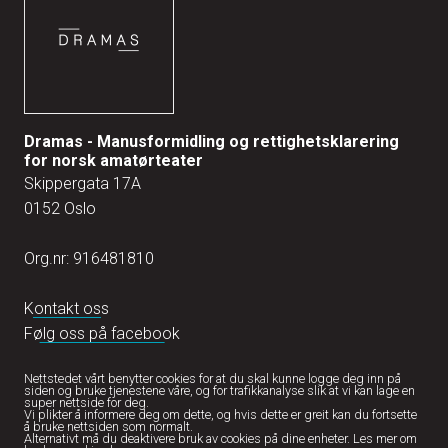
Dramas - Manusformidling og rettighetsklarering
for norsk amatørteater
Skippergata 17A
0152 Oslo
Org.nr: 916481810
Kontakt oss
Følg oss på facebook
Nettstedet vårt benytter cookies for at du skal kunne logge deg inn på
siden og bruke tjenestene våre, og for trafikkanalyse slik at vi kan lage en
super nettside for deg.
Vi plikter å informere deg om dette, og hvis dette er greit kan du fortsette
å bruke nettsiden som normalt.
Alternativt må du deaktivere bruk av cookies på dine enheter.
Les mer om