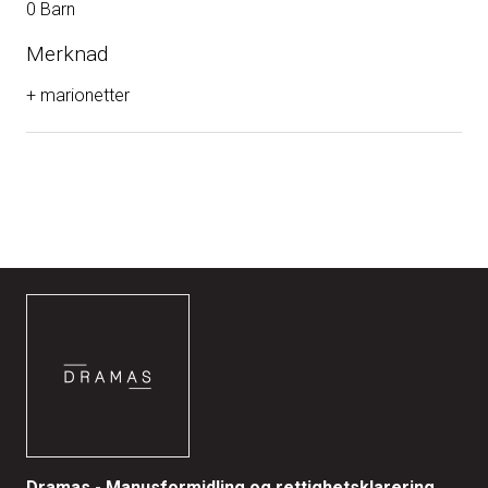
0 Barn
Merknad
+ marionetter
Dramas - Manusformidling og rettighetsklarering