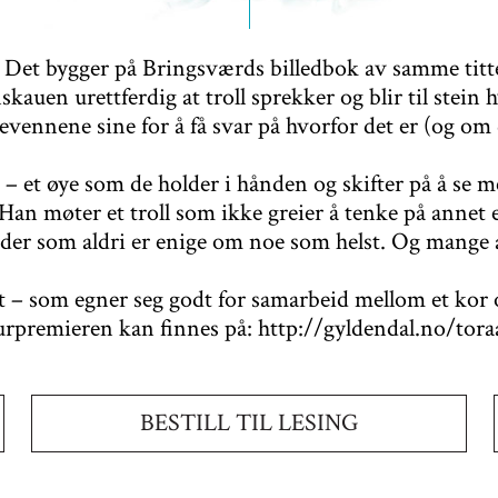
en. Det bygger på Bringsværds billedbok av samme titte
nskauen urettferdig at troll sprekker og blir til stei
ennene sine for å få svar på hvorfor det er (og om d
 et øye som de holder i hånden og skifter på å se me
Han møter et troll som ikke greier å tenke på annet
oder som aldri er enige om noe som helst. Og mange 
t – som egner seg godt for samarbeid mellom et kor 
 urpremieren kan finnes på: http://gyldendal.no/tora
BESTILL TIL LESING