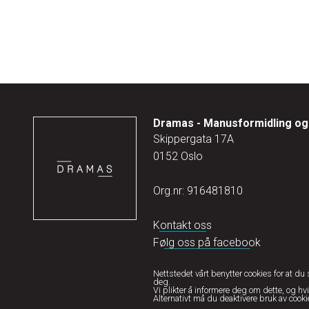
Dramas - Manusformidling og 
Skippergata 17A
0152 Oslo
Org.nr: 916481810
Kontakt oss
Følg oss på facebook
Nettstedet vårt benytter cookies for at du 
deg.
Vi plikter å informere deg om dette, og hv
Alternativt må du deaktivere bruk av cook