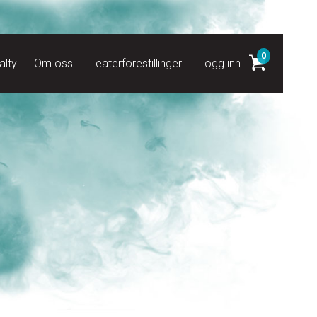
0
alty
Om oss
Teaterforestillinger
Logg inn