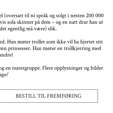
l (oversatt til ni språk og solgt i nesten 200 000
n hvis sola skinner på dem – og en natt drar han ut
et egentlig må være) slik.
d. Han møter trollet som ikke vil ha hjertet sitt
 enn prinsesser. Han møter en trollkjerring med
andre!
og en teatergruppe. Flere opplysninger og bilder
age/
BESTILL TIL FREMFØRING