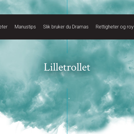
eter
Manustips
Slik bruker du Dramas
Rettigheter og roy
Lilletrollet