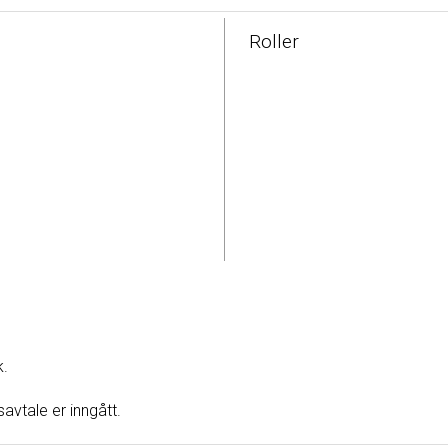
Roller
k.
avtale er inngått.