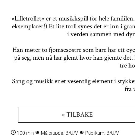
«Lilletrollet» er et musikkspill for hele familil
eksemplarer!) Et lite troll synes det er inn i gra
i verden sammen med dyrev
Han møter to fjomsesøstre som bare har ett øye –
på seg, men nå har glemt hvor han gjemte det. 
tre h
Sang og musikk er et vesentlig element i stykke
fra
« TILBAKE
100 min
Målgruppe: B/U/V
Publikum: B/U/V