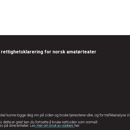
rettighetsklarering for norsk amatørteater
skal kunne logge deg inn på siden og bruke tjenestene våre, og for trafikkanalyse sli
is dette er greit kan du fortsette å bruke nettsiden som normalt.
ies på dine enheter.
Les mer om bruk av cookies her.