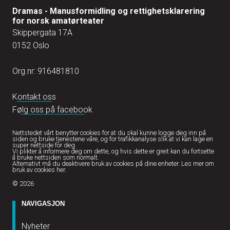
Dramas - Manusformidling og rettighetsklarering
for norsk amatørteater
Skippergata 17A
0152 Oslo
Org.nr: 916481810
Kontakt oss
Følg oss på facebook
Nettstedet vårt benytter cookies for at du skal kunne logge deg inn på
siden og bruke tjenestene våre, og for trafikkanalyse slik at vi kan lage en
super nettside for deg.
Vi plikter å informere deg om dette, og hvis dette er greit kan du fortsette
å bruke nettsiden som normalt.
Alternativt må du deaktivere bruk av cookies på dine enheter.
Les mer om
bruk av cookies her.
© 2026
NAVIGASJON
Nyheter