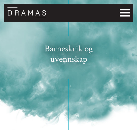
Barneskrik og
uvennskap