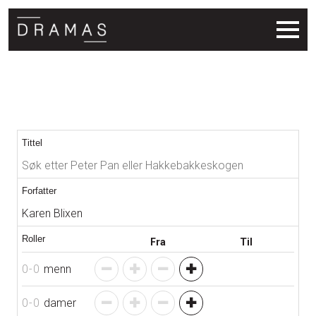
Søkeresultat
Tittel
Forfatter
Roller
Fra
Til
0
-
0
menn
0
-
0
damer