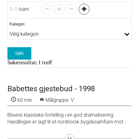
0
-
0
barn
Kategori
SØK
Søkeresultat: 1 treff
Babettes gjestebud - 1998
60 min
Målgruppe: V
Blixens klassiske fortelling i en god dramatisering.
Handlingen er lagt til et nordnorsk bygdesamfunn mot
slutten av 1800-tallet. To søstre, døtrene etter den
avdøde presten, lever her et ærbart liv i forsakelse
Detaljer