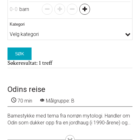
0
-
0
barn
Kategori
SØK
Søkeresultat: 1 treff
Odins reise
70 min
Målgruppe: B
Barnestykke med tema fra norrøn mytologi. Handler om
Odin som dukker opp fra en jordhaug (i 1990-årene) og
beklager seg over at Iduun har rotet bort gulleplene.
Samtidig har Hugin og Munin også forvillet seg vekk. De
Detaljer