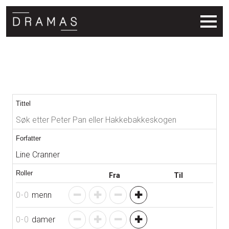
Søkeresultat
Tittel
Forfatter
Roller
Fra
Til
0
-
0
menn
0
-
0
damer